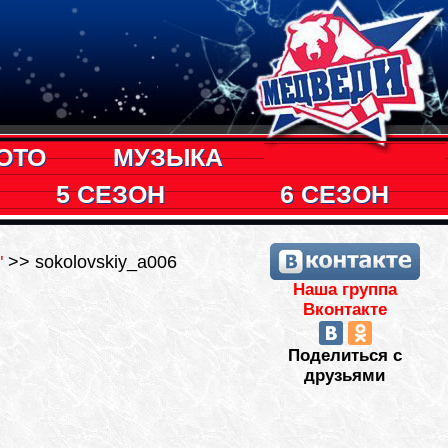
ОТО
МУЗЫКА
5 СЕЗОН
6 СЕЗОН
"
>> sokolovskiy_a006
Наша группа
Вконтакте
Поделиться с
друзьями