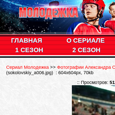
ГЛАВНАЯ
О СЕРИАЛЕ
1 СЕЗОН
2 СЕЗОН
Сериал Молодежка
>>
Фотографии Александра Со
(sokolovskiy_a006.jpg) : 604x604px, 70kb
:: Просмотров:
51