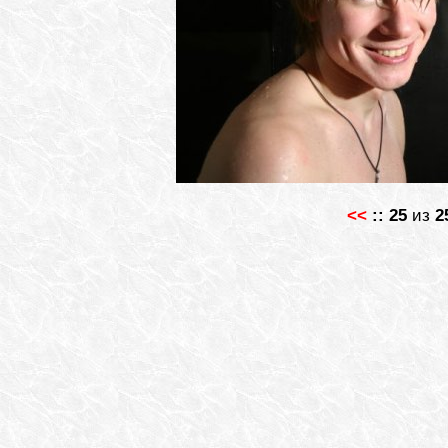
<<
::
25
из
2