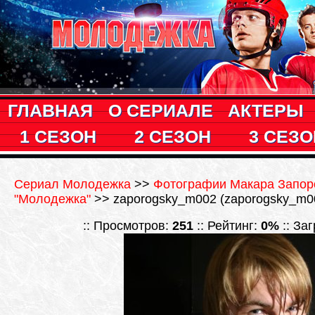
ГЛАВНАЯ
О СЕРИАЛЕ
АКТЕРЫ
1 СЕЗОН
2 СЕЗОН
3 СЕЗО
Сериал Молодежка
>>
Фотографии Макара Запоро
"Молодежка"
>> zaporogsky_m002 (zaporogsky_m00
:: Просмотров:
251
:: Рейтинг:
0%
:: За