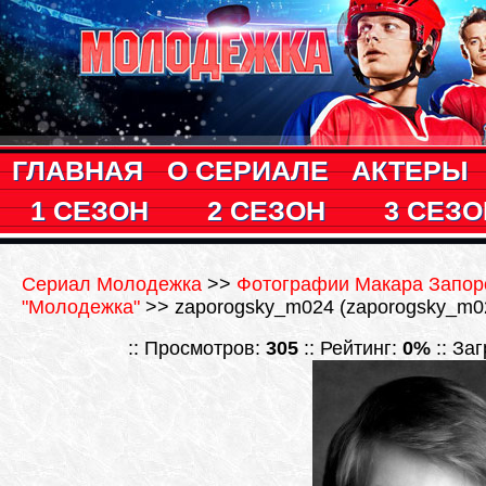
ГЛАВНАЯ
О СЕРИАЛЕ
АКТЕРЫ
1 СЕЗОН
2 СЕЗОН
3 СЕЗО
Сериал Молодежка
>>
Фотографии Макара Запоро
"Молодежка"
>> zaporogsky_m024 (zaporogsky_m02
:: Просмотров:
305
:: Рейтинг:
0%
:: За