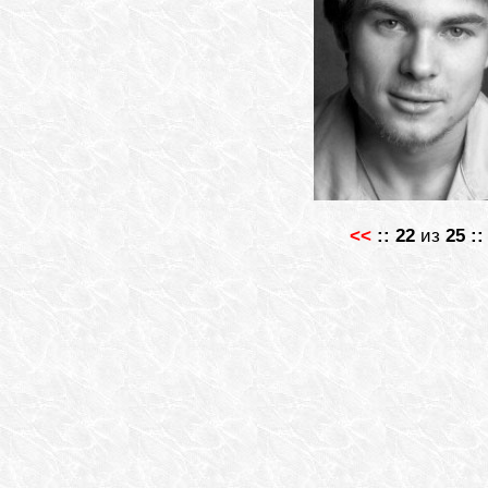
<<
::
22
из
25
: