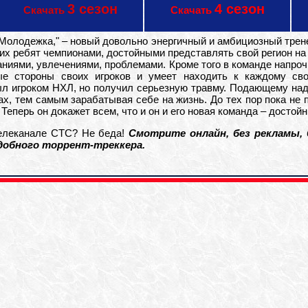
3 сезон
4 сезон
Скачать
Скачать
Молодежка," – новый довольно энергичный и амбициозный трен
оих ребят чемпионами, достойными представлять свой регион на
ниями, увлечениями, проблемами. Кроме того в команде напрочь
ые стороны своих игроков и умеет находить к каждому св
ыл игроком НХЛ, но получил серьезную травму. Подающему на
ах, тем самым зарабатывая себе на жизнь. До тех пор пока не
 Теперь он докажет всем, что и он и его новая команда – достой
телеканале СТС? Не беда!
Смотрите онлайн, без рекламы, 
удобного торрент-треккера.