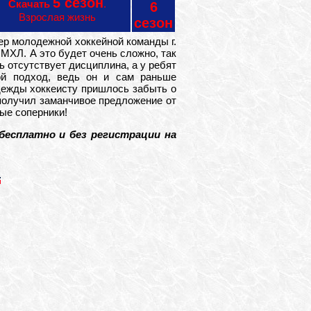
5 сезон
Скачать
.
6
Взрослая жизнь
сезон
ер молодежной хоккейной команды г.
 МХЛ. А это будет очень сложно, так
 отсутствует дисциплина, а у ребят
ой подход, ведь он и сам раньше
дежды хоккеисту пришлось забыть о
 получил заманчивое предложение от
ные соперники!
бесплатно и без регистрации на