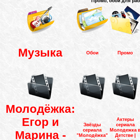
Промо, обои для раб
Музыка
Обои
Промо
Молодёжка:
Егор и
Актеры
Звёзды
сериала
сериала
Молодежка 
Марина -
"Молодёжка"
Детстве |