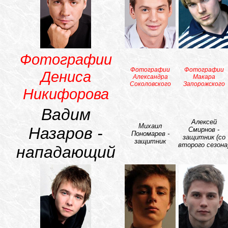
Фотографии
Фотографии
Фотографии
Дениса
Александра
Макара
Соколовского
Запорожского
Никифорова
Вадим
Алексей
Михаил
Назаров -
Смирнов -
Пономарев -
защитник (со
защитник
второго сезона
нападающий