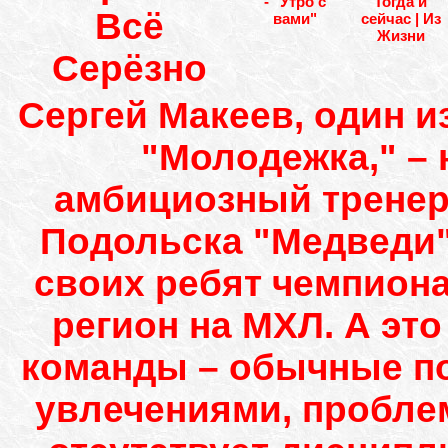
- "Утро с
Тогда и
Всё
вами"
сейчас | Из
Жизни
Серёзно
Сергей Макеев, один 
"Молодежка," –
амбициозный тренер
Подольска "Медведи".
своих ребят чемпион
регион на МХЛ. А это
команды – обычные по
увлечениями, проблем