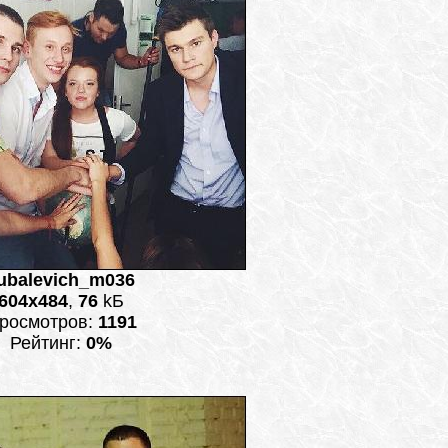
ubalevich_m036
604x484
,
76
kБ
росмотров:
1191
Рейтинг:
0%