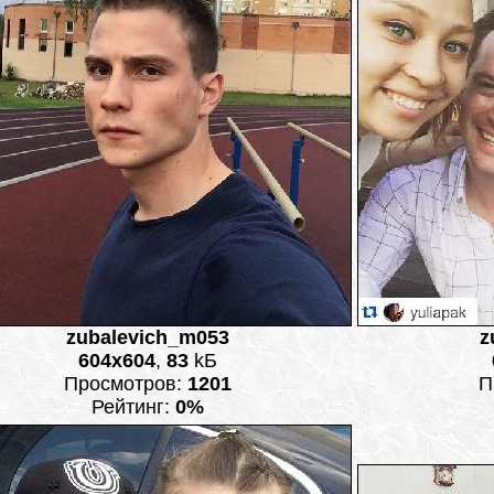
zubalevich_m053
z
604x604
,
83
kБ
Просмотров:
1201
П
Рейтинг:
0%