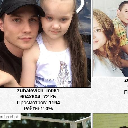
z
zubalevich_m061
П
604x604
,
72
kБ
Просмотров:
1194
Рейтинг:
0%