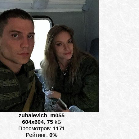
zubalevich_m055
604x604
,
75
kБ
Просмотров:
1171
Рейтинг:
0%