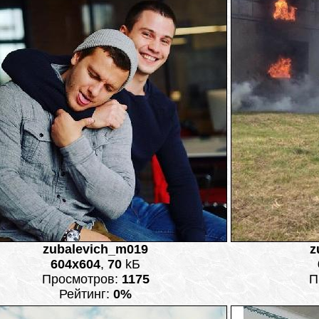
zubalevich_m019
z
604x604
,
70
kБ
Просмотров:
1175
П
Рейтинг:
0%