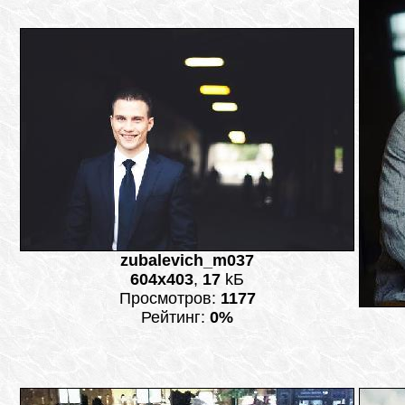
zubalevich_m037
604x403
,
17
kБ
Просмотров:
1177
Рейтинг:
0%