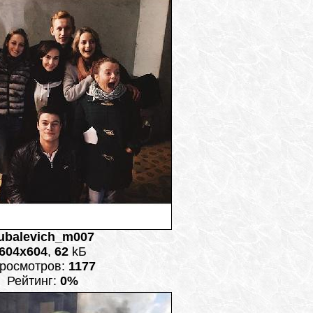
ubalevich_m007
604x604
,
62
kБ
росмотров:
1177
Рейтинг:
0%