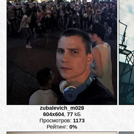
zubalevich_m028
604x604
,
77
kБ
Просмотров:
1173
Рейтинг:
0%