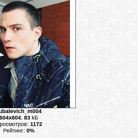
ubalevich_m004
604x604
,
83
kБ
росмотров:
1172
Рейтинг:
0%