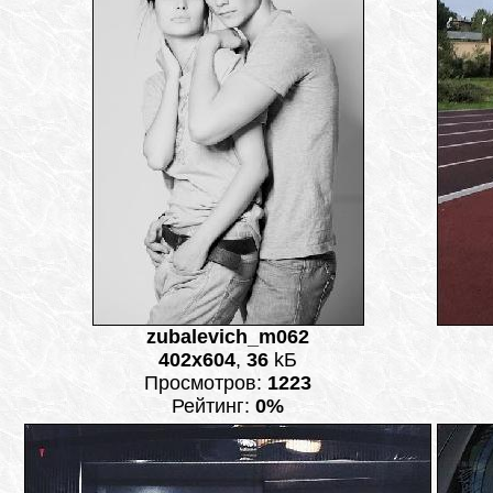
zubalevich_m062
402x604
,
36
kБ
Просмотров:
1223
Рейтинг:
0%