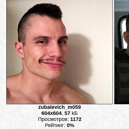
zubalevich_m059
604x604
,
57
kБ
Просмотров:
1172
Рейтинг:
0%