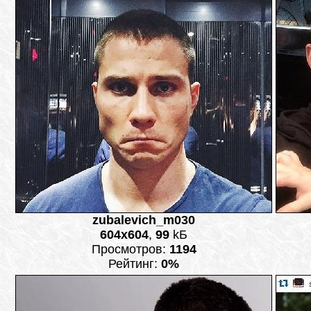
zubalevich_m030
604x604
,
99
kБ
Просмотров:
1194
Рейтинг:
0%