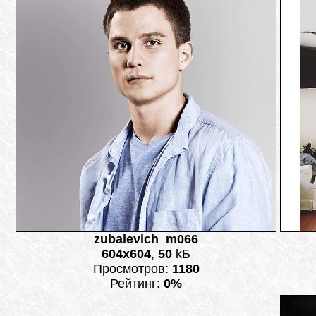
zubalevich_m066
604x604
,
50
kБ
Просмотров:
1180
Рейтинг:
0%