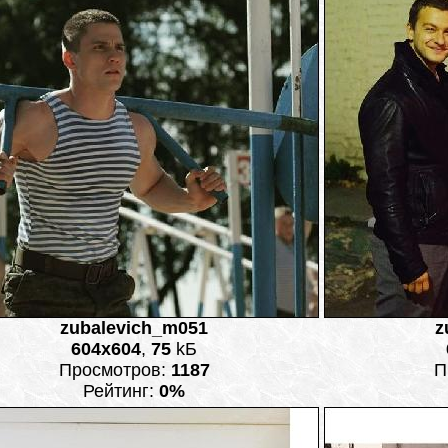
zubalevich_m051
z
604x604
,
75
kБ
Просмотров:
1187
П
Рейтинг:
0%