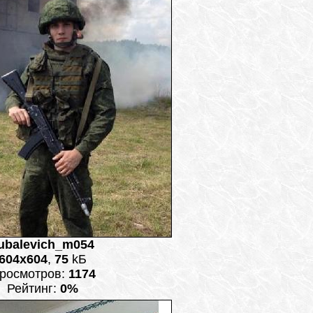
ubalevich_m054
604x604
,
75
kБ
росмотров:
1174
Рейтинг:
0%