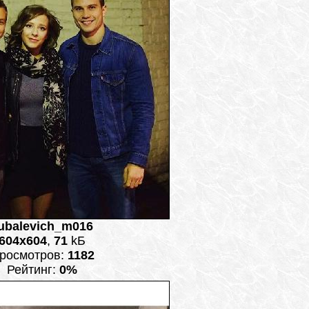
ubalevich_m016
604x604
,
71
kБ
росмотров:
1182
Рейтинг:
0%