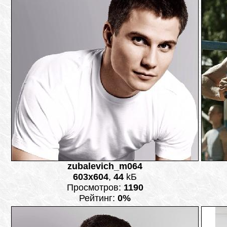
zubalevich_m064
603x604
,
44
kБ
Просмотров:
1190
Рейтинг:
0%