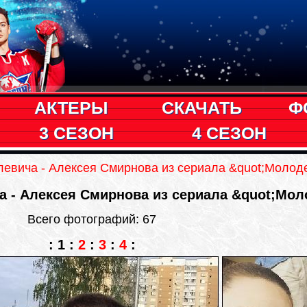
АКТЕРЫ
СКАЧАТЬ
Ф
3 СЕЗОН
4 СЕЗОН
евича - Алексея Смирнова из сериала &quot;Молод
 - Алексея Смирнова из сериала &quot;Мол
Всего фотографий: 67
:
1
:
2
:
3
:
4
: