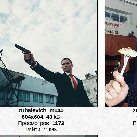
zubalevich_m040
z
604x604
,
48
kБ
Просмотров:
1173
П
Рейтинг:
0%