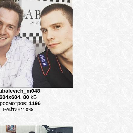
ubalevich_m048
604x604
,
80
kБ
росмотров:
1196
Рейтинг:
0%