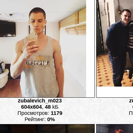
zubalevich_m023
z
604x604
,
48
kБ
Просмотров:
1179
П
Рейтинг:
0%