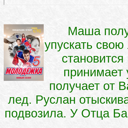
Маша полу
упускать свою
становится
принимает 
получает от В
лед. Руслан отыскива
подвозила. У Отца Б