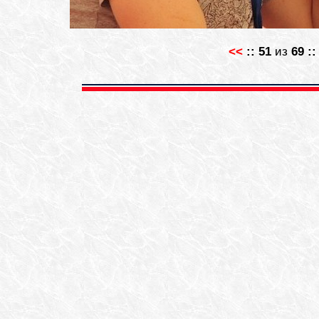
<<
::
51
из
69
: