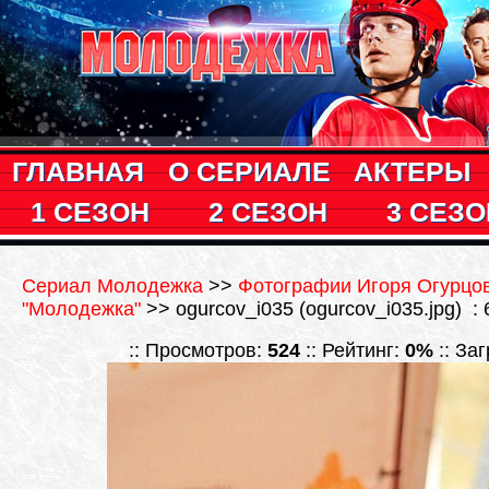
ГЛАВНАЯ
О СЕРИАЛЕ
АКТЕРЫ
1 СЕЗОН
2 СЕЗОН
3 СЕЗО
Сериал Молодежка
>>
Фотографии Игоря Огурцов
"Молодежка"
>> ogurcov_i035 (ogurcov_i035.jpg) :
:: Просмотров:
524
:: Рейтинг:
0%
:: За