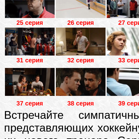
25 серия
26 серия
27 сер
31 серия
32 серия
33 сер
37 серия
38 серия
39 сер
Встречайте симпатич
представляющих хоккейну