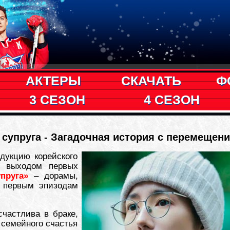
АКТЕРЫ
СКАЧАТЬ
Ф
3 СЕЗОН
4 СЕЗОН
 супруга - Загадочная история с перемещен
дукцию корейского
и выходом первых
пруга»
– дорамы,
м первым эпизодам
счастлива в браке,
 семейного счастья