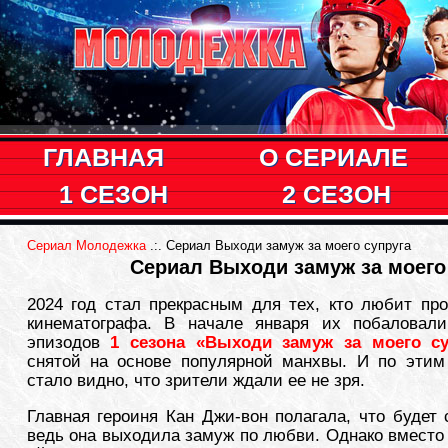
ГЛАВНАЯ
О СЕРИАЛЕ
1 СЕЗОН
2 СЕЗОН
Сериал Молодежка
.:. Сериал Выходи замуж за моего супруга
Сериал Выходи замуж за моего
2024 год стал прекрасным для тех, кто любит про
кинематографа. В начале января их побаловал
эпизодов
1 сезона «Выходи замуж за моего су
снятой на основе популярной манхвы. И по эти
стало видно, что зрители ждали ее не зря.
Главная героиня Кан Джи-вон полагала, что будет 
ведь она выходила замуж по любви. Однако вместо